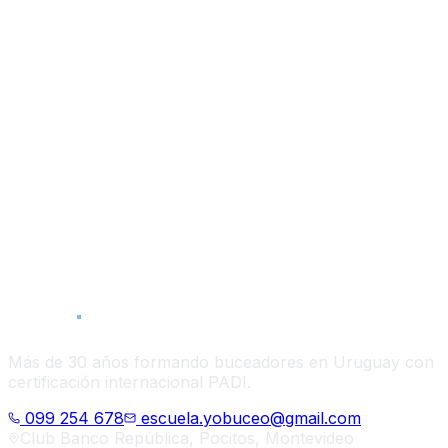
Nombre *
Apellido *
Email *
Teléfono *
Edad *
Curso de interés *
Más de 30 años formando buceadores en Uruguay con
certificación internacional PADI.
099 254 678
escuela.yobuceo@gmail.com
Club Banco República, Pocitos, Montevideo