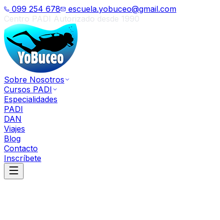
099 254 678
escuela.yobuceo@gmail.com
Centro PADI Autorizado desde 1990
Sobre Nosotros
Cursos PADI
Especialidades
PADI
DAN
Viajes
Blog
Contacto
Inscríbete