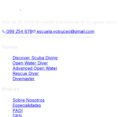
Más de 30 años formando buceadores en Uruguay con cert
099 254 678
escuela.yobuceo@gmail.com
Club Banco República, Pocitos, Montevideo
Cursos
Discover Scuba Diving
Open Water Diver
Advanced Open Water
Rescue Diver
Divemaster
Enlaces
Sobre Nosotros
Especialidades
PADI
DAN