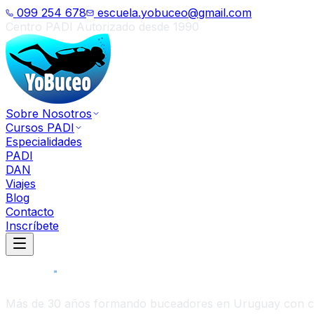
099 254 678
escuela.yobuceo@gmail.com
Centro PADI Autorizado desde 1990
Sobre Nosotros
Cursos PADI
Especialidades
PADI
DAN
Viajes
Blog
Contacto
Inscríbete
Más de 30 años formando buceadores en Uruguay con cert