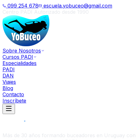
099 254 678
escuela.yobuceo@gmail.com
Centro PADI Autorizado desde 1990
Sobre Nosotros
Cursos PADI
Especialidades
PADI
DAN
Viajes
Blog
Contacto
Inscríbete
Más de 30 años formando buceadores en Uruguay con